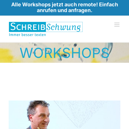
Skip
Alle Workshops jetzt auch remote! Einfach
anrufen und anfragen.
to
content
WORKSHOPS