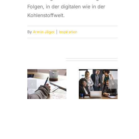
Folgen, in der digitalen wie in der
Kohlenstoffwelt.
By
Armin Jäger
|
Inspiration
Related Posts
Was es
bringt,
rotokolle
Wie Sie
wenn alle
hreiben –
eine
im
o geht‘s
Unternehmensvorstellung
Unternehmen
einfach!
texten
professionell
schreiben